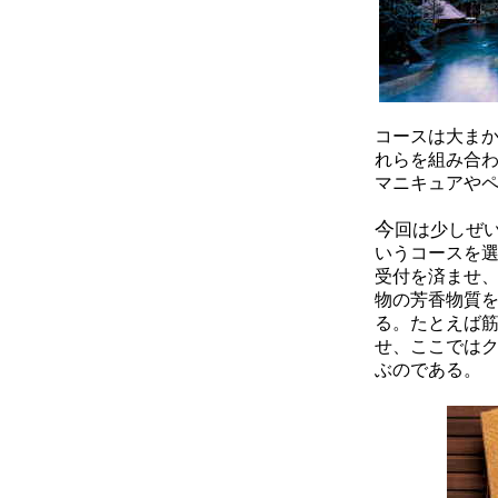
コースは大まか
れらを組み合わ
マニキュアや
今
回は少しぜ
いうコースを選
受付を済ませ
物の芳香物質
る。
たとえば
せ、
ここではク
ぶのである。