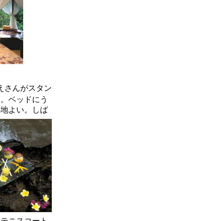
えさんがスタン
る。ベッドにう
心地よい。し
ば
、テニスコート