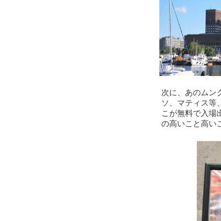
次に、あのムン
ソ、マティス等
こが無料で入場
の高いこと高い