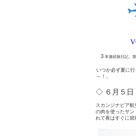
V
３
本連続旅日記。
いつか必ず夏に行
～！。
◇ ６月５日
スカンジナビア航
の肉を使ったサン
れて夜はすぐに就