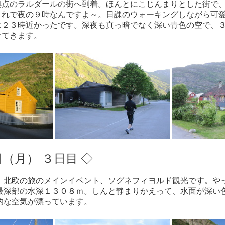
拠点のラルダールの街へ到着。ほんとにこじんまりとした街で
これで夜の９時なんですよ～。日課のウォーキングしながら可
は２３時近かったです。深夜も真っ暗でなく深い青色の空で、
けてきます。
日（月） ３日目 ◇
。北欧の旅のメインイベント、ソグネフィヨルド観光です。や
最深部の水深１３０８ｍ。しんと静まりかえって、水面が深い
的な空気が漂っています。