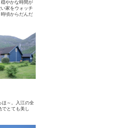
、穏やかな時間が
愛い家をウォッチ
３時頃からだんだ
っほ～。入江の全
色でとても美し