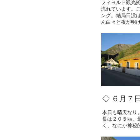
フィヨルド観光
流れています。
ング。結局日没
ん白々と夜が明
◇ ６月７
本日も晴天なり
長は２０５㎞、
く、なにか神秘