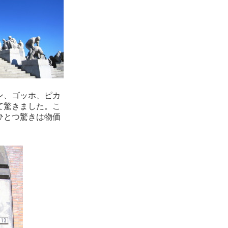
ン、ゴッホ、ピカ
て驚きました。こ
ひとつ驚きは物価
。