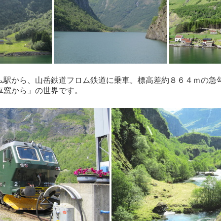
ム駅から、山岳鉄道フロム鉄道に乗車。標高差約８６４ｍの急
車窓から」の世界です。