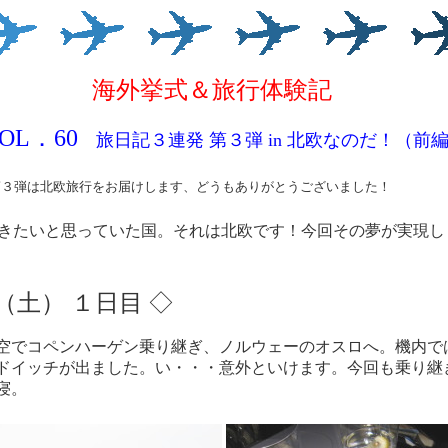
海外挙式＆旅行体験記
OL．60
旅日記３連発 第３弾
in 北欧なのだ！（前
第３弾は北欧旅行をお届けしま
す、どうもありがとうございました！
きたいと思っていた国。それは北欧です！今回その夢が実現し
（土） １日目 ◇
空でコペンハーゲン乗り継ぎ、ノルウェーのオスロへ。機内で
ドイッチが出ました。い・・・意外といけます。今回も乗り継
寝。