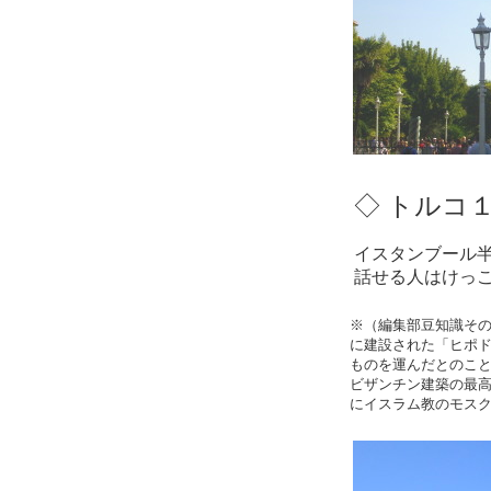
◇ トルコ１
イスタンブール
話せる人はけっ
※（編集部豆知識そ
に建設された「ヒポ
ものを運んだとのこ
ビザンチン建築の最
にイスラム教のモス