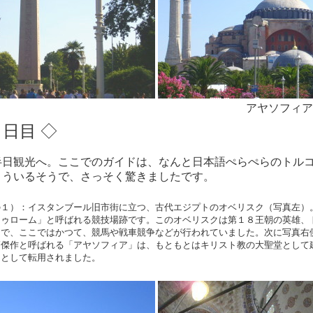
アヤソフィア
日目 ◇
半日観光へ。ここでのガイドは、なんと日本語ぺらぺらのトル
こういるそうで、さっそく驚きましたです。
の１）：イスタンブール旧市街に立つ、古代エジプトのオベリスク（写真左）
ドゥローム」と呼ばれる競技場跡です。このオベリスクは第１８王朝の英雄、
とで、ここではかつて、競馬や戦車競争などが行われていました。次に写真右
高傑作と呼ばれる「アヤソフィア」は、もともとはキリスト教の大聖堂として
クとして転用されました。