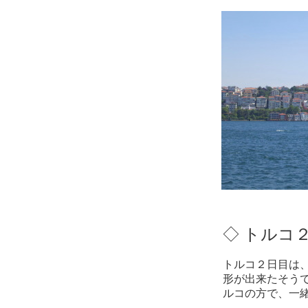
◇ トルコ２
トルコ２日目は
形が出来たそう
ルコの方で、一