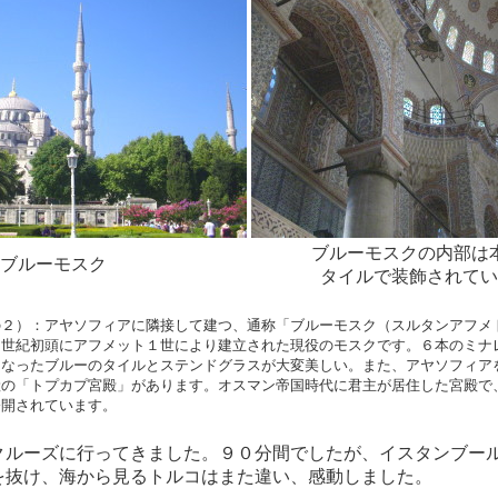
ブルーモスクの内部は
ブルーモスク
タイルで装飾されてい
の２）：アヤソフィアに隣接して建つ、通称「ブルーモスク（スルタンアフメ
７世紀初頭にアフメット１世により建立された現役のモスクです。６本のミナ
となったブルーのタイルとステンドグラスが大変美しい。また、アヤソフィア
産の「トプカプ宮殿」があります。オスマン帝国時代に君主が居住した宮殿で
公開されています。
クルーズに行ってきました。９０分間でしたが、イスタンブー
を抜け、海から見るトルコはまた違い、感動しました。