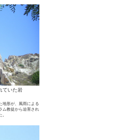
れていた岩
た地形が、風雨による
ラム教徒から迫害され
た。