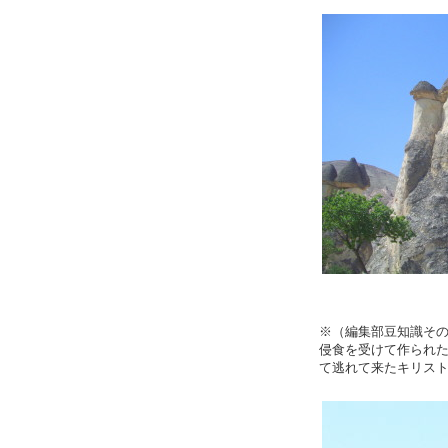
※（編集部豆知識そ
侵食を受けて作られ
て逃れて来たキリス