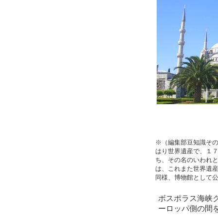
※（編集部豆知識そ
はり世界遺産で、１
ち、その名のいわれ
は、これまた世界遺
同様、博物館として
ボスポラス海峡
ーロッパ側の間