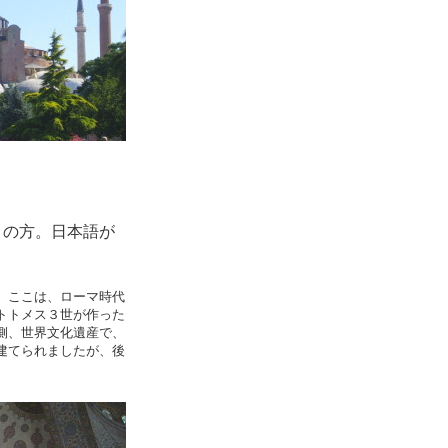
コの方。日本語が
。ここは、ローマ時代
トトメス３世が作った
側、世界文化遺産で、
建てられましたが、後