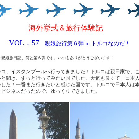
海外挙式＆旅行体験記
VOL．57
親娘旅行第６弾 in トルコなのだ！
！
親娘旅日記、何と第６弾です。いつもありがとうございます
！
ルコ、イスタンブールへ行ってきました！トルコは親日家で、
いと聞き、ずっと行ってみたい国でした。天気も良くて、日本
でした！一番また行きたいと感じた国です。トルコで日本人は
もビジネスだったので、ゆっくりできました。