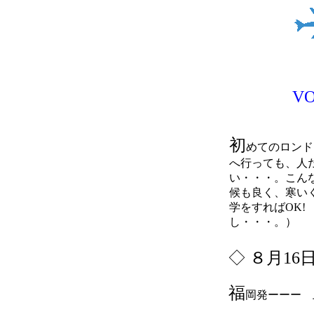
V
初
めてのロンド
へ行っても、人
い・・・。こん
候も良く、寒い
学をすればOK
し・・・。）
◇
８月16
福
岡発ーーー 