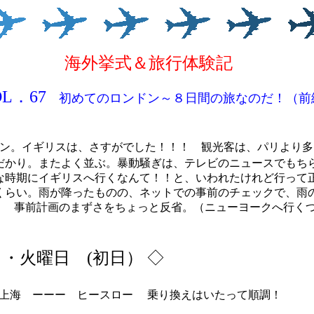
海外挙式＆旅行体験記
OL．67
初めてのロンドン～８日間の旅なのだ！（前
ン。イギリスは、さすがでした！！！ 観光客は、パリより多
だかり。またよく並ぶ。暴動騒ぎは、テレビのニュースでもち
な時期にイギリスへ行くなんて！！と、いわれたけれど行って
くらい。雨が降ったものの、ネットでの事前のチェックで、雨
! 事前計画のまずさをちょっと反省。（ニューヨークへ行く
日・火曜日 (初日）
◇
上海 ーーー ヒースロー 乗り換えはいたって順調！