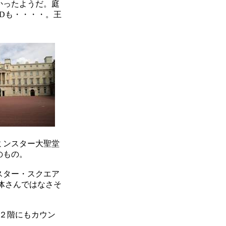
かったようだ。庭
Dも・・・・。王
ミンスター大聖堂
のもの。
スター・スクエア
体さんではなさそ
２階にもカウン