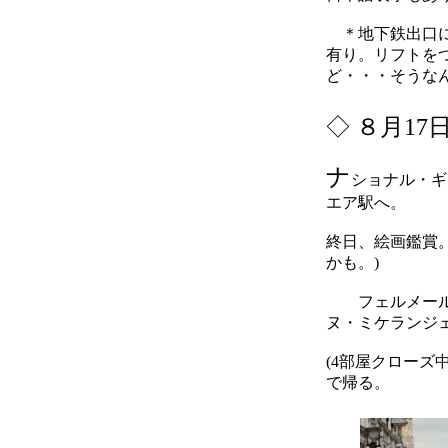
＊地下鉄出口に
有り。リフトを
ど・・・そうな
◇
８月17
ナ
ショナル・ギ
エア駅へ。
終日、絵画鑑賞
かも。)
フェルメールが
ヌ・ミケランジ
(4部屋クロー
で帰る。