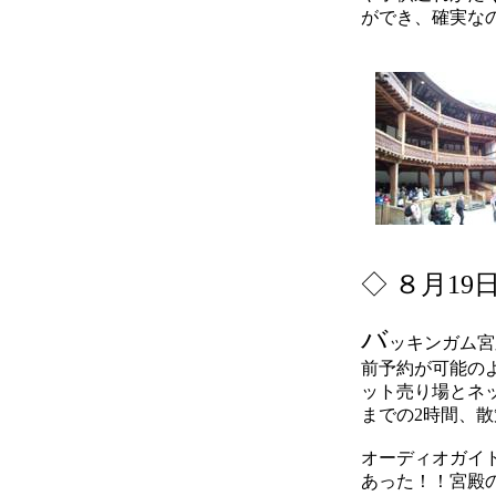
ができ、確実な
◇
８月19
バ
ッキンガム宮
前予約が可能のよ
ット売り場とネ
までの2時間、散
オーディオガイ
あった！！宮殿