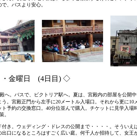
ので、バスより安心。
日・金曜日 (4日目)
◇
殿へ。バスで、ビクトリア駅へ。夏は、宮殿内の部屋を公開中
う。宮殿正門から左手に20メートル入場口。それから更に10
ット予約の交換窓口。40分位並んで購入。チケットに見学入場
策。
ド付き。ウェディング・ドレスの公開まで・・・・。そういえば
の出口になるところはすごく広い庭。何千人か招待して、女王