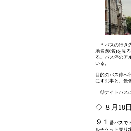
＊バスの行き先
地名(駅名)を
る。バス停のア
いる。
目的のバス停へ
にすむ事と、景
◎ナイトバスに
◇
８月18
９１
番バスで
ルチケット売り