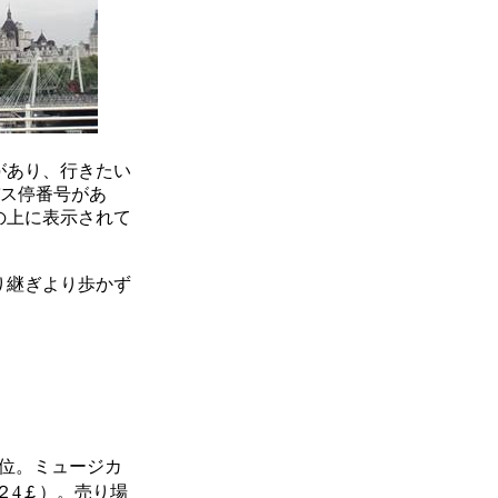
があり、行きたい
バス停番号があ
の上に表示されて
り継ぎより歩かず
位。ミュージカ
２4￡）。売り場