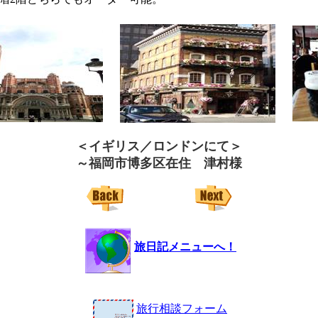
＜イギリス／ロンドンにて＞
～福岡市博多区在住 津村様
旅日記メニューへ！
旅行相談フォーム