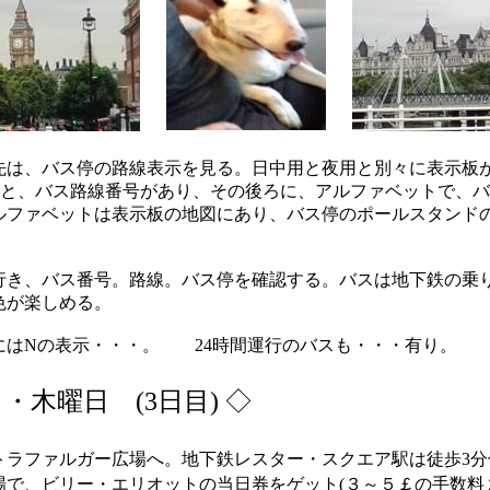
は、バス停の路線表示を見る。日中用と夜用と別々に表示板
見ると、バス路線番号があり、その後ろに、アルファベットで、
ルファベットは表示板の地図にあり、バス停のポールスタンド
行き、バス番号。路線。バス停を確認する。バスは地下鉄の乗
色が楽しめる。
はNの表示・・・。 24時間運行のバスも・・・有り。
日・木曜日 (3日目)
◇
トラファルガー広場へ。地下鉄レスター・スクエア駅は徒歩3分
場で、ビリー・エリオットの当日券をゲット(３～５￡の手数料