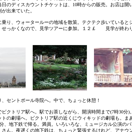
当日のディスカウントチケットは、10時からの販売。お店は開
列が出来ていた。
乗り、ウォータールーの地域を散策。テクテク歩いていると
。せっかくなので、見学ツアーに参加。１２￡ 見学が終わ
、セントポール寺院へ。中で、ちょっと休憩！
ビクトリア駅へ。駅でお茶しながら、開演時間まで(7時30分)
ットの劇場へ。ビクトリア駅の近くにウィキッドの劇場も。ま
50分、地下鉄で帰る。満員。いろいろな、ミュージカル公演の
くさん。夜遅くの地下鉄は、ちょっと緊張するけれど、アナウ