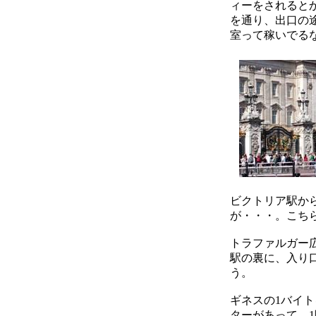
ィーをされると
を通り、出口の
室って稼いでる
ビクトリア駅か
が・・・。こち
トラファルガー
駅の裏に、入り
う。
ギネスの1バイ
ターがあって、1