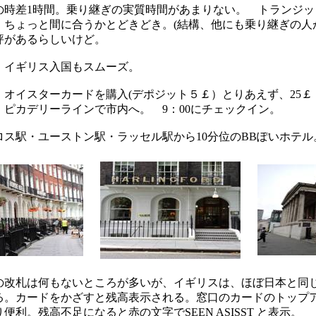
差1時間。乗り継ぎの実質時間があまりない。 トランジッ
、ちょっと間に合うかとどきどき。(結構、他にも乗り継ぎの人
評があるらしいけど。
。イギリス入国もスムーズ。
オイスターカードを購入(デポジット５￡）とりあえず、25￡
ピカデリーラインで市内へ。 9：00にチェックイン。
ス駅・ユーストン駅・ラッセル駅から10分位のBBぽいホテル
改札は何もないところが多いが、イギリスは、ほぼ日本と同
る。カードをかざすと残高表示される。窓口のカードのトップ
便利。残高不足になると赤の文字でSEEN ASISST と表示。