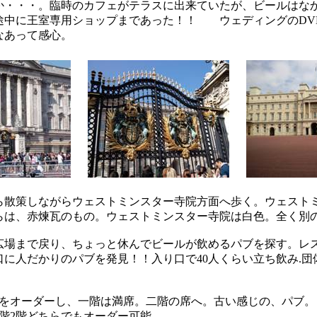
か・・・。臨時のカフェがテラスに出来ていたが、ビールはな
途中に王室専用ショップまであった！！ ウェディングのDV
なあって感心。
ら散策しながらウェストミンスター寺院方面へ歩く。ウェスト
らは、赤煉瓦のもの。ウェストミンスター寺院は白色。全く別
広場まで戻り、ちょっと休んでビールが飲めるパブを探す。レ
口に人だかりのパブを発見！！入り口で40人くらい立ち飲み.団
トをオーダーし、一階は満席。二階の席へ。古い感じの、パブ。
階2階どちらでもオーダー可能。