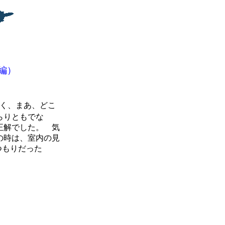
編）
く、まあ、どこ
らりともでな
正解でした。 気
の時は、室内の見
つもりだった