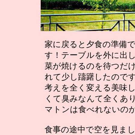
家に戻ると夕食の準備
す！テーブルを外に出
菜が焼けるのを待つだ
れて少し躊躇したので
考えを全く変える美味
くて臭みなんて全くあ
マトンは食べれないの
食事の途中で空を見ま