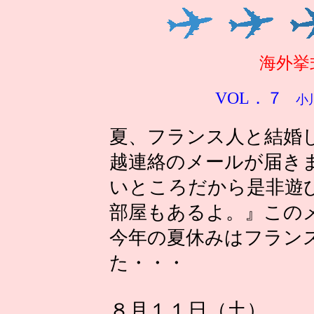
海外挙
VOL．７
小川
夏、フランス人と結婚
越連絡のメールが届き
いところだから是非遊
部屋もあるよ。』この
今年の夏休みはフラン
た・・・
８月１１日（土）