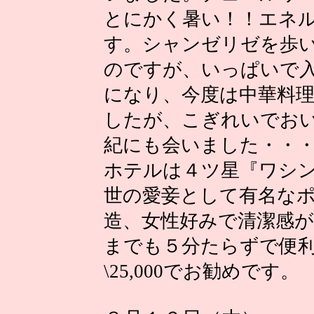
とにかく暑い！！エネ
す。シャンゼリゼを歩
のですが、いっぱいで
になり、今度は中華料
したが、こぎれいでお
紀にも会いました・・
ホテルは４ツ星『ワシ
世の愛妾として有名な
造、女性好みで清潔感
までも５分たらずで便
\25,000でお勧めです。