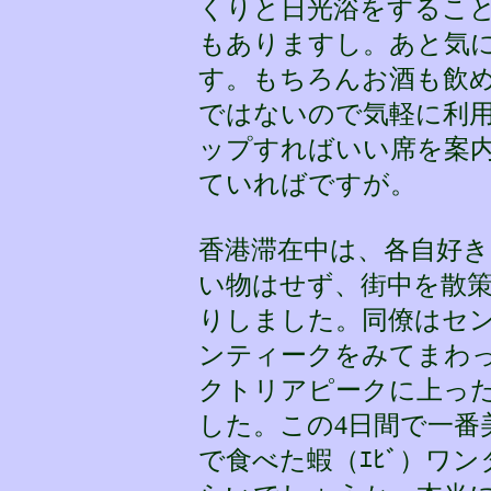
くりと日光浴をするこ
もありますし。あと気
す。もちろんお酒も飲
ではないので気軽に利
ップすればいい席を案
ていればですが。
香港滞在中は、各自好
い物はせず、街中を散
りしました。同僚はセ
ンティークをみてまわ
クトリアピークに上っ
した。この4日間で一番
で食べた蝦（ｴﾋﾞ）ワン