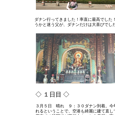
ダナン行ってきました！率直に最高でした
うかと迷う父が、ダナンだけは大喜びでし
◇ １日目 ◇
３月５日 晴れ ９：３０ダナン到着。今
れるということで、空港も綺麗に建て直し