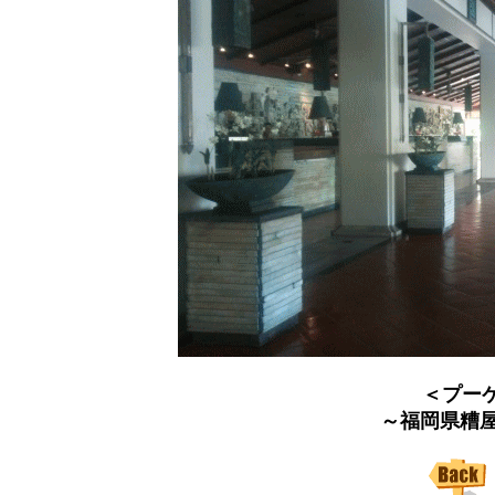
＜プー
～福岡県糟屋